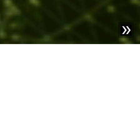
Blog | Article de blog |
Intelligence Artificielle dans
l'Industrie : Saisissez les Opportunités
Qu'est-ce que
l'Intelligence
Artificielle?