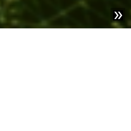
Blog | Entrada de blog |
Inteligencia Artificial en la
Industria: Aprovecha las Oportunidades
¿Qué es la
Inteligencia
Artificial?
La inteligencia artificial (IA) es un campo fascinante y en