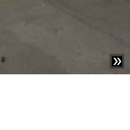
Blog | Études de cas |
Grâce à une plateforme de tri
mobile, almaak International maîtrise la qualité du
broyat.
À propos d'almaak