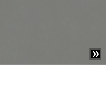
Blog | Entrada de blog |
Software moderna para
equipos de rayos X: mejora la detección, eficiencia y
cumplimiento
La seguridad alimentaria es un desafío, pero la