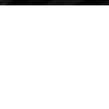
Blog | Case Study |
Hoe BORSOI srl de hoogste
veiligheidsnormen in de textielsector bereikt
BORSOI srl, een toonaangevende producent van
vulmachines voor de textielindustrie, staat al
decennialang synoniem voor de hoogste
kwaliteitsnormen. Dit Italiaanse bedrijf ontwikkelt
innovatieve machineoplossingen die worden gebruikt bij
de productie van gevulde textielproducten zoals kussens,
dekens en matrassen.
Innovatie en kwaliteit staan hoog in het vaandel bij
BORSOI. Met een focus op de nieuwste technologie en
complete oplossingen heeft het bedrijf wereldwijd naam
gemaakt. Maar de toenemende eisen aan
productveiligheid en nieuwe uitdagingen in