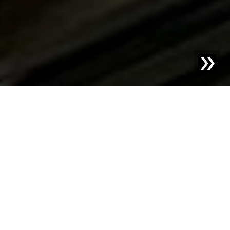
Blog | Studium przypadku |
Jak BORSOI srl osiąga
najwyższe standardy bezpieczeństwa w branży
tekstylnej
BORSOI srl, wiodący producent maszyn do napełniania
w przemyśle tekstylnym, od dekad wyznacza najwyższe
standardy jakości. Ta włoska firma tworzy innowacyjne
rozwiązania maszynowe, które znajdują zastosowanie
przy produkcji wypełnionych produktów tekstylnych,