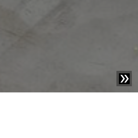
Blog | Nous sommes Sesotec |
Nous sommes Sesotec :
Intervention au Mexique – Chaleur, défi et
performance maximale