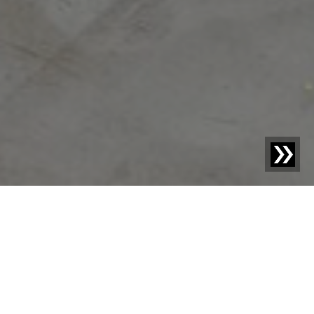
Blog | Siamo Sesotec |
Siamo Sesotec: Intervento di
servizio in Messico – Calore, Sfida e Massime
Prestazioni
Appena scesi dall'aereo, due membri del team di