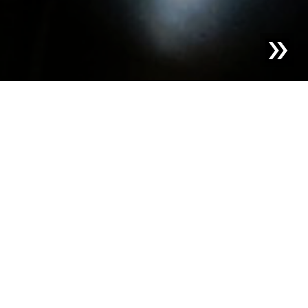
Blog | Casos prácticos |
SCHIRM GmbH: Pureza para
productos químicos gracias a un control de calidad
preciso
Schirm GmbH actúa como proveedor de servicios de
producción para las industrias química y afines. En sus
cinco plantas de producción en Alemania y EE. UU.,
Schirm GmbH invierte continuamente en maquinaria y
equipos modernos para satisfacer las expectativas de
sus clientes.