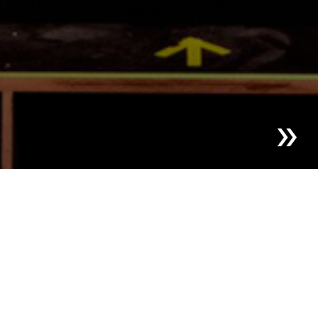
Blog | Nieuws |
Sesotec eert 28 jubilarissen voor hun
jarenlange trouw
Zonder de steun en
inzet van onze