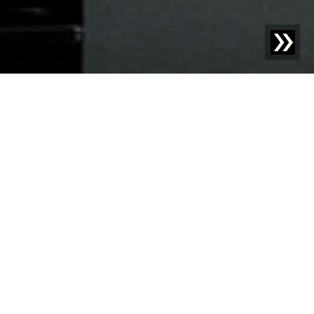
Blog | Nieuws |
IFAT München en PRSE 2026: Sesotec
trekt positieve beursconclusie
De IFAT 2026 in München was een groot succes voor
Sesotec GmbH. Het bedrijf kijkt terug op intensieve
beursdagen met talrijke internationale vakgesprekken,
grote interesse in technologische innovaties en
waardevolle contacten uit de recycling- en circulaire
economie. Bezoekers uit heel Europa en Azië kwamen
naar de Sesotec-stand om zich te informeren over de
nieuwste ontwikkelingen in kunststof- en glassortering.
De focus lag vooral op de nieuwe technologieën en AI-