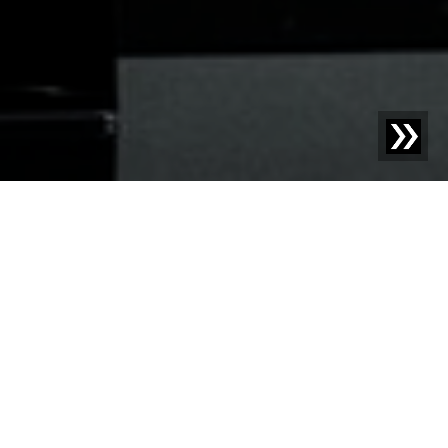
Blog | Noticias |
IFAT Munich y PRSE 2026: Sesotec
obtiene resultados positivos en la feria
La IFAT 2026 en Múnich fue un éxito rotundo para
Sesotec GmbH. La empresa recuerda días intensos en la
feria, con numerosas conversaciones internacionales,
gran interés en innovaciones tecnológicas y contactos
valiosos del sector del reciclaje y la economía circular.
Visitantes de toda Europa y Asia se informaron en el