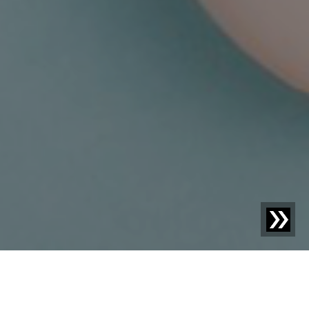
Blog | Blogbericht |
Hoe slaagt u in het gebruik van
recyclaat bij de productie van preforms,
blaasvormdelen en kunststof flessen?