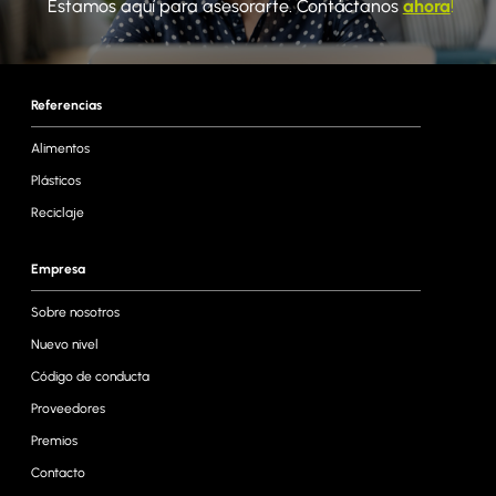
Estamos aquí para asesorarte. Contáctanos
ahora
!
Referencias
Alimentos
Plásticos
Reciclaje
Empresa
Sobre nosotros
Nuevo nivel
Código de conducta
Proveedores
Premios
Contacto