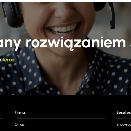
any rozwiązaniem 
i
teraz
!
Firma
Sesotec
O nas
Showro