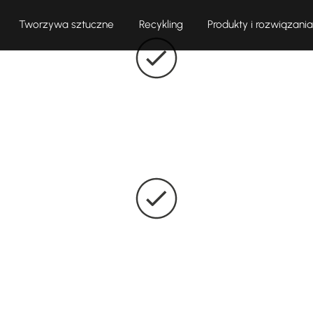
Tworzywa sztuczne
Recykling
Produkty i rozwiązania
dziemy odpowiednie rozwiązanie – standardowe lub dost
Trwałość dzięki
jakości "Made in Germany"