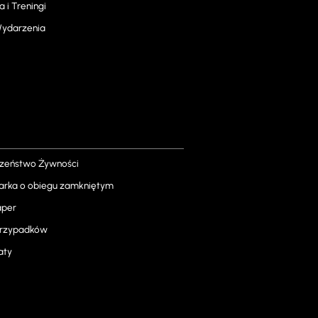
a i Treningi
 Wydarzenia
zeństwo Żywności
rka o obiegu zamkniętym
aper
przypadków
aty