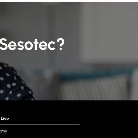
Sesotec?
 Live
omy