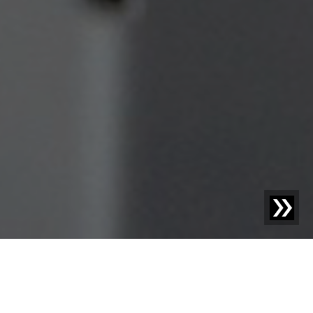
Blog | Wpis na blogu |
Testowanie wydajności
detektorów ciał obcych zgodnie ze standardami BRC