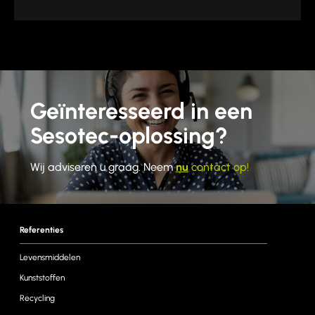
Geïnteresseerd in een
Sesotec-oplossing?
Wij adviseren u graag. Neem
nu
contact op!
Referenties
Levensmiddelen
Kunststoffen
Recycling