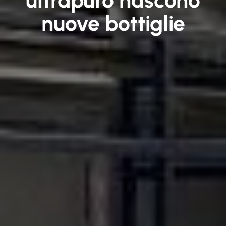
ultrapuro nascono
nuove bottiglie