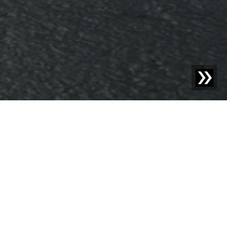
Blog | Noticias |
Sesotec nominada para el Plastics
Recycling Award India
El sistema de análisis
de materiales FLAKE
SCAN compite en la