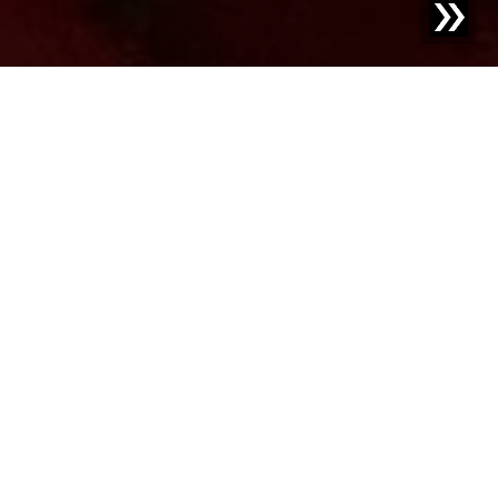
Blog | Casos prácticos |
Optimización de la producción
de plásticos en Viet UC Mechanics Polymer Co., Ltd.
Acerca de Viet UC
Mechanics Polymer
Viet UC Mechanics Polymer Co., Ltd. es un fabricante
líder de materiales plásticos en Vietnam, especializado
en la producción de masterbatch, aditivos plásticos,
pigmentos, aditivos para PVC y resinas plásticas. Con
años de experiencia y un profundo conocimiento de la
industria del color, la empresa satisface las necesidades
de una amplia gama de clientes, con la misión de elevar