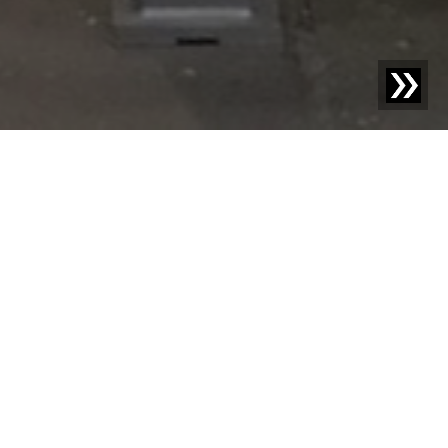
Blog | Casos prácticos |
MULTIPET: Reciclados de PET
de alta calidad para la industria del procesamiento de
plásticos
El creciente consumo de materias primas y la demanda
política y social de aumentar el contenido de material
reciclado están impulsando a más empresas a
involucrarse en el reciclaje de residuos plásticos.
Empresas como MultiPet GmbH, que produce escamas
de PET a partir de material PET usado, y su empresa
hermana Multiport, especializada en la fabricación de