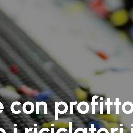
e con profit
i riciclator