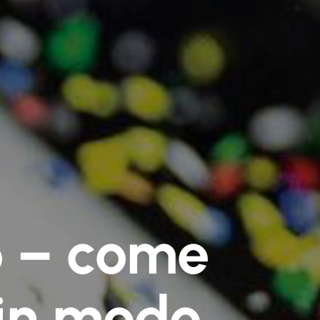
to – come
i in modo