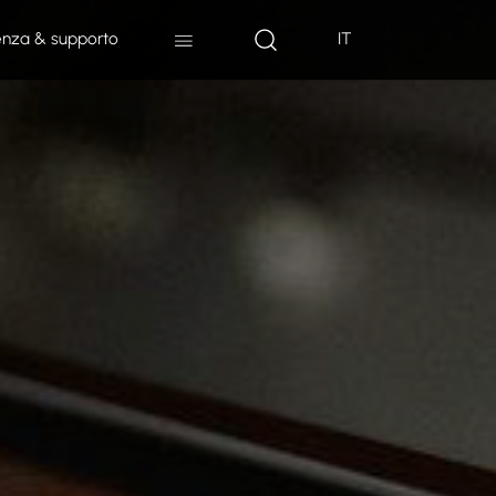
enza & supporto
IT