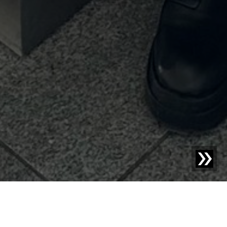
Blog | Poznaj Sesotec |
Sukcesy z Sesotec: Franzi i Eva
– Dwie Kobiety Mocy, jeden silny zespół