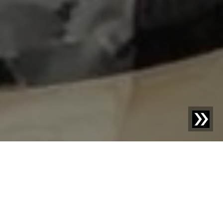
Blog | Studium przypadku |
Jak Coppa Inc.
optymalizuje bezpieczeństwo żywności dzięki „Audit
Check” od Sesotec