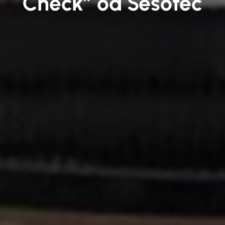
Check” od Sesotec