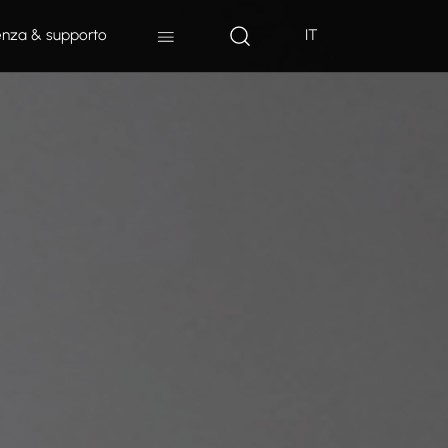
enza & supporto
IT