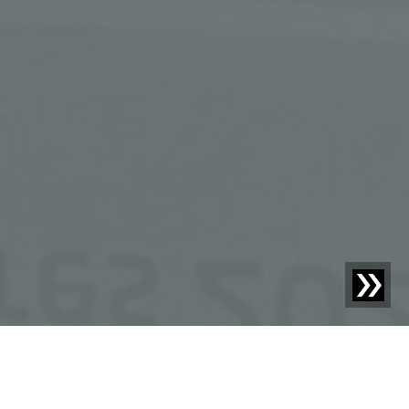
Blog | Aktualności |
Sesotec z sukcesem w konkursie
„Produkty Roku 2026“