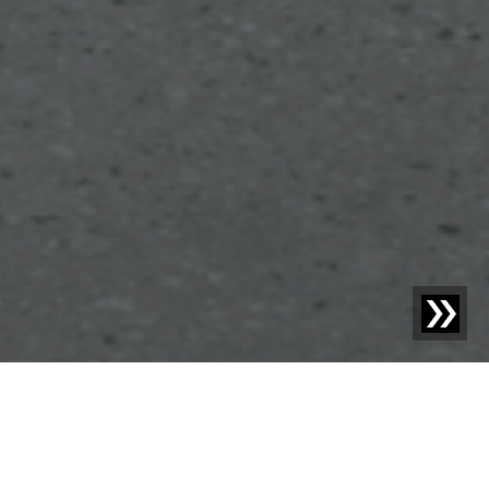
Blog | Notizie |
Sesotec alla Fiera Fakuma 2024 –
“Economia incontra Ecologia“