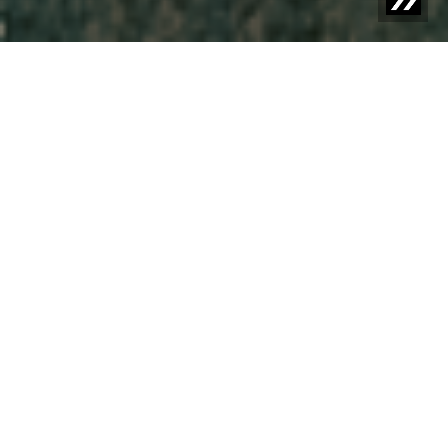
Blog | Casi di studio |
Reiling Glas Recycling punta sulla
tecnologia di selezione a 3 canali di Sesotec
IA incontra 3S
Il riciclaggio del vetro è uno dei processi di riciclo più
efficaci. Il vetro può essere rifuso infinite volte senza
perdere qualità. Da anni, i tassi di raccolta sono elevati.
Inoltre, l'uso di frammenti di vetro riciclato richiede
significativamente meno energia e materie prime
rispetto alla produzione nuova.
Un contributo essenziale a questo processo è dato da
Reiling Glas Recycling GmbH & Co. KG, parte del gruppo