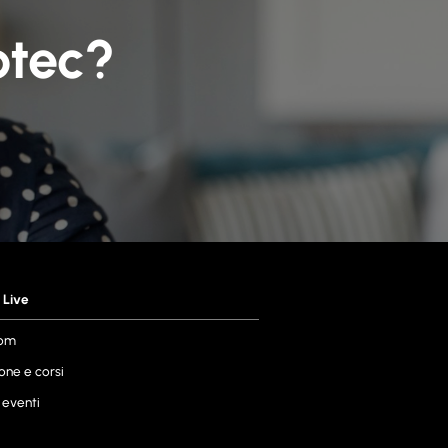
otec?
 Live
om
one e corsi
 eventi