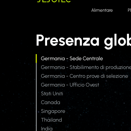
Skip to main content
Skip to page footer
Alimentare
P
Presenza glo
Germania - Sede Centrale
Germania - Stabilimento di produzion
Germania - Centro prove di selezione
Germania - Ufficio Ovest
Stati Uniti
Canada
Singapore
Thailand
India