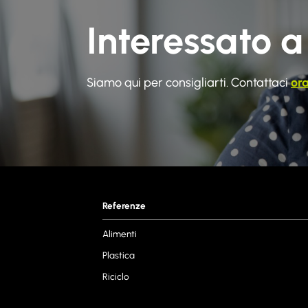
Interessato a
Siamo qui per consigliarti. Contattaci
or
Referenze
Alimenti
Plastica
Riciclo