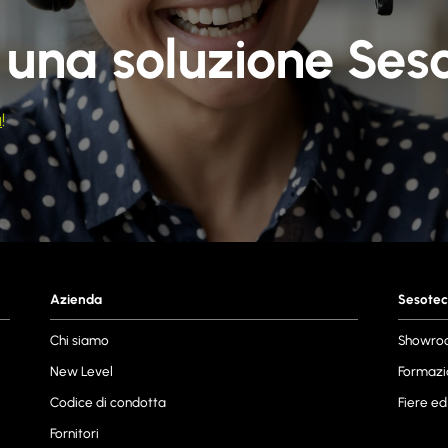
 una soluzione Ses
a
!
Azienda
Sesotec
Chi siamo
Showro
New Level
Formazi
Codice di condotta
Fiere ed
Fornitori