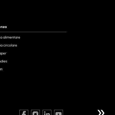
enza
za alimentare
a circolare
aper
udies
ti