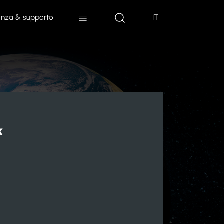
enza & supporto
IT
k