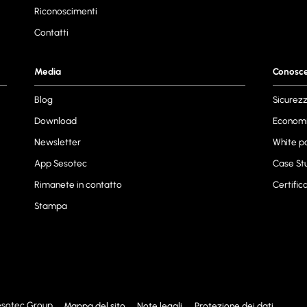
Riconoscimenti
Contatti
Media
Conosc
Blog
Sicurez
Download
Economi
Newsletter
White p
App Sesotec
Case St
Rimanete in contatto
Certifica
Stampa
esotec Group
Mappa del sito
Note legali
Protezione dei dati