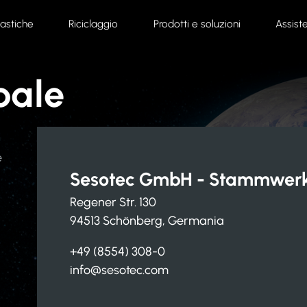
lastiche
Riciclaggio
Prodotti e soluzioni
Assist
bale
e
Sesotec GmbH - Stammwer
Regener Str. 130
94513 Schönberg, Germania
+49 (8554) 308-0
info@sesotec.com