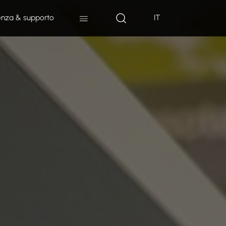
enza & supporto
IT