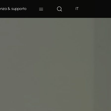
enza & supporto
IT