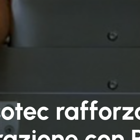
otec rafforz
razione co