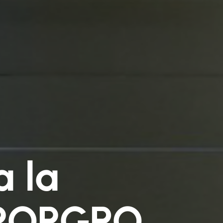
a la
n POPGRO