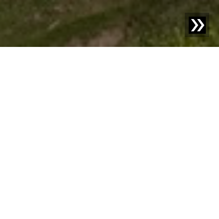
Blog | Notizie |
Nuova costruzione di Sesotec: Un anno
dopo la posa della prima pietra, la struttura grezza è
completata
Dove a settembre 2023 si estendeva un prato verde,
oggi si erge il maestoso scheletro della nuova struttura di
produzione e logistica di Sesotec GmbH. Il progetto,
avviato circa un anno fa all'Innovationsring 1 a
Schönberg, procede secondo i piani e colpisce per la sua
rapida ed efficiente realizzazione. Già ora offre a chi
percorre la B85 da Regen verso Passau, poco prima
dell'uscita Schönberg/Saunstein, una vista imponente.