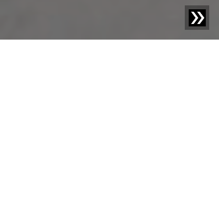
Blog | Wpis na blogu |
Recykling, udział recyklatu i ich
wpływ na przemysł tworzyw sztucznych
Na drodze do efektywnej gospodarki o obiegu
zamkniętym, celem przemysłu, społeczeństwa i
polityki jest przekształcenie dzisiejszych odpadów w
surowce wtórne jutra. Dzięki ustawie o opakowaniach i
zaktualizowanej unijnej dyrektywie ramowej
dotyczącej odpadów, polityka już osiągnęła pierwsze
sukcesy, jednak potrzebne są surowsze regulacje i
kontrole, aby stworzyć wiarygodny rynek recyklatów i
zwiększyć wskaźniki recyklingu. W tym artykule
analizujemy rozwój wskaźników recyklingu i udziału