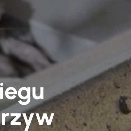
iegu
orzyw