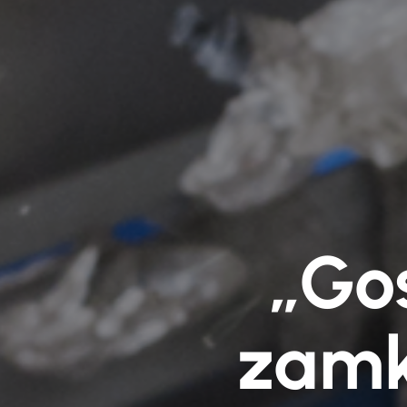
„Go
zamk