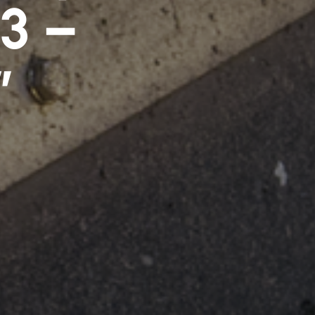
3 –
”