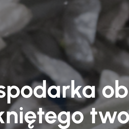
spodarka ob
niętego tw