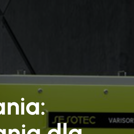
nia:
nia dla