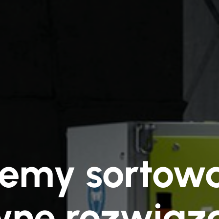
temy sortowa
wne rozwiąza