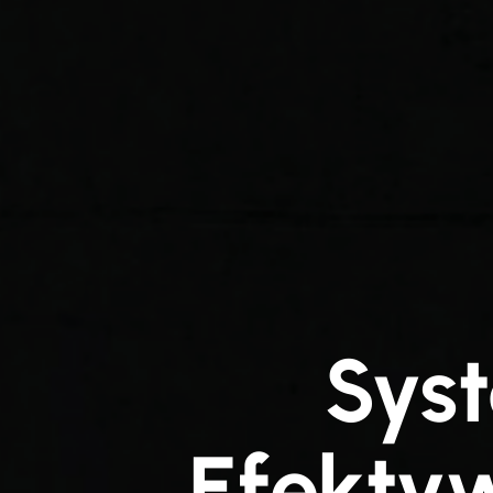
Sys
Efekty