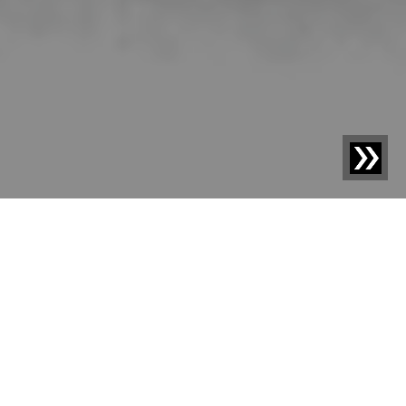
Blog | Aktualności |
Sesotec wprowadza detekcję ciał
obcych z wykorzystaniem sztucznej inteligencji na
nowy poziom
Wprowadzenie
technologii THiNK dla