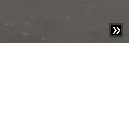
Blog | Studium przypadku |
RE-GLASS przygotowuje
węgierski przemysł recyklingu szkła na przyszłość
Do 2016 roku firma RE-GLASS Kft., z siedzibą główną w
Orosháza oraz oddziałami w Budapeszcie i Mezőörs,
przetwarzała od siedmiu do ośmiu tysięcy ton szkła
płaskiego rocznie. Produkcja szkła butelkowego
wynosiła zaledwie od jednej do trzech ton rocznie z
powodu braku nowoczesnej technologii. Węgry
produkowały jedynie szkło białe, co ograniczało rynek