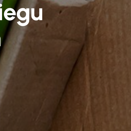
iegu
m