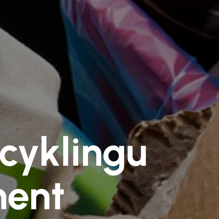
ecyklingu
ment