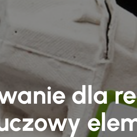
wanie dla r
luczowy ele