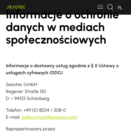
Skip to main content
Skip to page footer
PL
Informacje o ochronie
danych w mediach
społecznościowych
Informacje o dostawcy usług zgodnie z § 5 Ustawy o
usługach cyfrowych (DDG)
Sesotec GmbH
Regener Straße 130
D – 94513 Schönberg
Telefon: +49 (0) 8554 / 308-0
E-mail:
webcontact@sesotec.com
Reprezentowany przez: