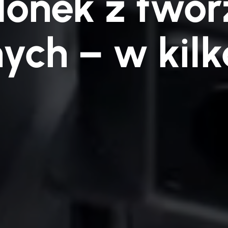
lonek z two
ych – w kil