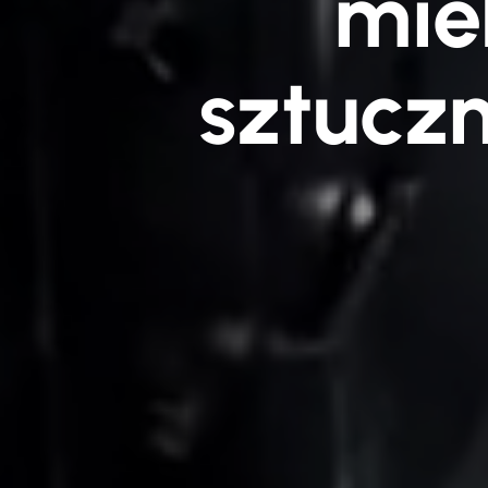
mie
sztuczn