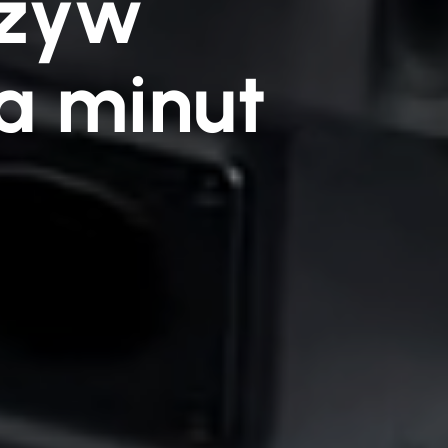
rzyw
ka minut