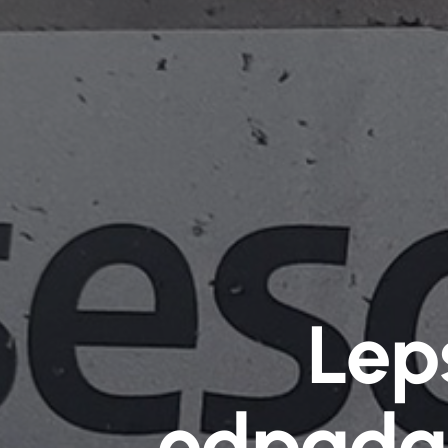
Lep
odpada