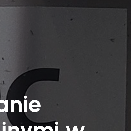
anie
jnymi w