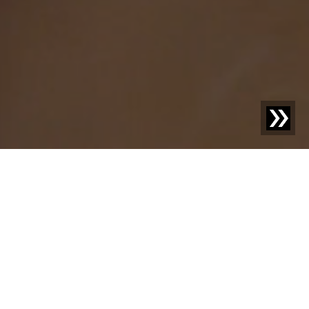
SESOTEC BLOG
Ontdek het nieuwe –
uw kennisvoorsprong
met ons.
Welkom op onze blog! Hier delen we boeiende nieuwtjes,