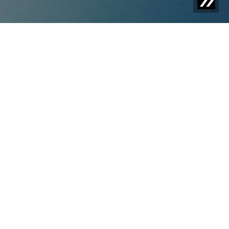
Lebensmittelsicherheit
szertifizierung
Eine Lebensmittelsicherheitszertifizierung ist ein
Nachweis dafür, dass ein Unternehmen die
erforderlichen Standards für die Herstellung sicherer
Lebensmittel einhält.
Zertifizierungen wie IFS, BRCGS und ISO 22000 sind
international anerkannt und stellen sicher, dass
Lebensmittelproduzenten strenge Hygienestandards,
Risikomanagementprozesse und Qualitätskontrollen