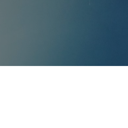
r (Nahinfrarot
m Materialeigenschaften wie Feuchtigkeit, Fettgehalt u